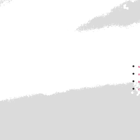
A
B
C