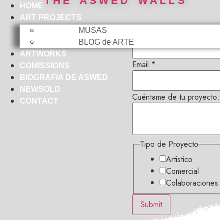
THE ASWED WALLS
HOME
ART PROJECTS
de
MUSAS
Nombre
*
Tipo
BLOG de ARTE
Email
ARTWORKS
Email
*
COMISSIONS
BIOGRAFIA DE ASWED
NEWSOLD
Cuéntame de tu proyecto:
CONTACT
Tipo de Proyecto
Artistico
Comercial
Colaboraciones
Submit